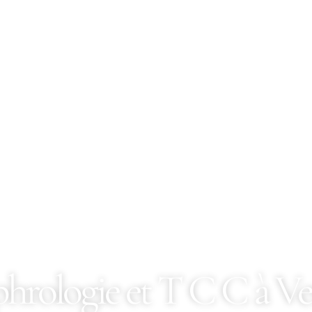
hrologie et T C C à V