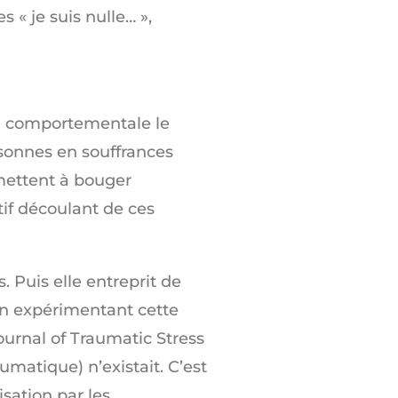
 « je suis nulle… »,
on comportementale le
rsonnes en souffrances
mettent à bouger
if découlant de ces
. Puis elle entreprit de
 en expérimentant cette
ournal of Traumatic Stress
umatique) n’existait. C’est
sation par les