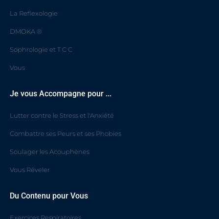
La Reflexologie
DMOKA ®
Sophrologie et T C C
Vous
Je vous Accompagne pour ...
Lutter contre le Stress et l'Anxiété
Combattre ses Peurs et ses Phobies
Soulager les Acouphènes
Vous Réveler
Du Contenu pour Vous
Exercices Respiratoires